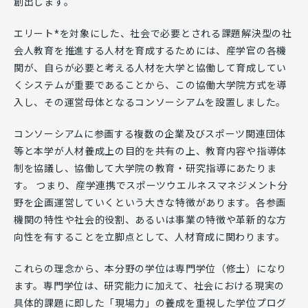
創出します。
エリート*を対象にした、社会で必要とされる課題解決型の社
会人教育を推進する人材を育成するためには、産学官の各機
関が、自らが必要と考える人材を大学と協働して育成してい
くシステムが重要であることから、この協働大学院方式を導
入し、その運営母体となるコンソーシアムを設置しました。
コンソーシアムに参画する複数の企業及びスポーツ関連団体
等と本学が人材養成上の目的を共有の上、教育内容や指導体
制を協議し、協働して大学院の教育・研究指導にあたりま
す。 つまり、産学連携でスポーツウエルネスマネジメント分
野を企画運営していくという大きな特徴があります。各参画
機関の特性や社会的役割、あるいは事業の特徴や革新的な方
向性を有することを立脚点として、人材育成に関わります。
これらの理念から、本分野の学位は専門学位（修土）になり
ます。専門学位は、研究能力に加えて、社会における現実の
具体的課題に即した「現場力」の養成を重視した学位プログ