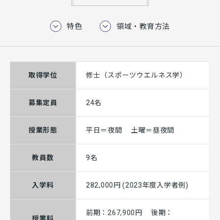
特色
領域・教育方法
取得学位
修士（スポーツウエルネス学）
募集定員
24名
授業形態
平日＝夜間 土曜＝昼夜間
教員数
9名
入学料
282,000円 (2023年度入学者例)
前期：267,900円 後期：
授業料