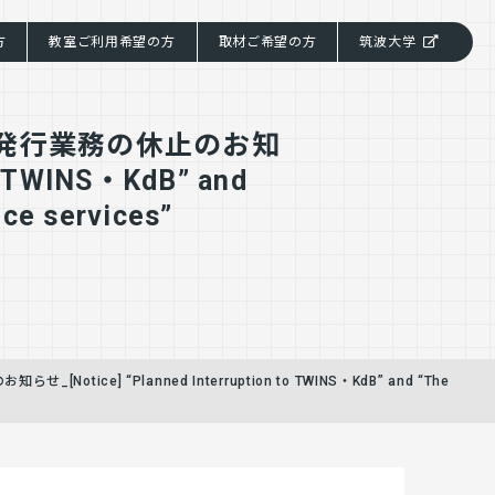
方
教室ご利用希望の方
取材ご希望の方
筑波大学
書発行業務の休止のお知
to TWINS・KdB” and
nce services”
ice] “Planned Interruption to TWINS・KdB” and “The