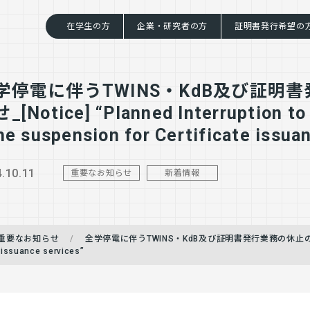
在学生の方
企業・研究者の方
証明書発行希望の
学停電に伴うTWINS・KdB及び証明
_[Notice] “Planned Interruption 
he suspension for Certificate issua
.10.11
重要なお知らせ
新着情報
重要なお知らせ
全学停電に伴うTWINS・KdB及び証明書発行業務の休止のお知らせ_[Not
 issuance services”