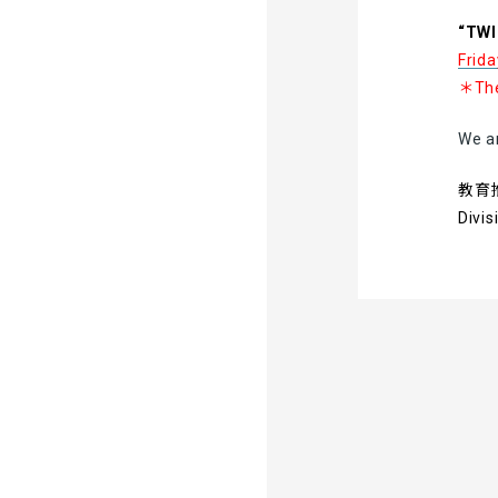
“TWI
Frida
＊The 
We ar
教育
Divis