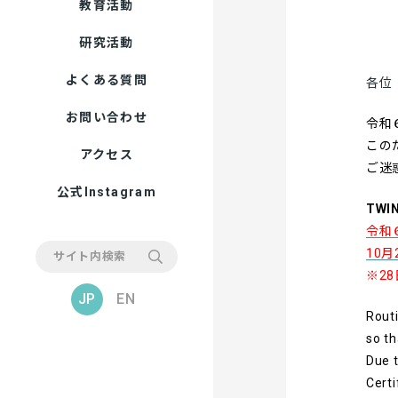
教育活動
研究活動
よくある質問
各位
お問い合わせ
令和
この
アクセス
ご迷
公式Instagram
TW
令和６
10月
※2
JP
EN
Routi
so th
Due 
Certi