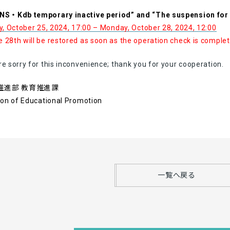
NS・Kdb temporary inactive period” and “The suspension for C
y, October 25, 2024, 17:00 – Monday, October 28, 2024, 12:00
28th will be restored as soon as the operation check is complet
e sorry for this inconvenience; thank you for your cooperation.
推進部 教育推進課
ion of Educational Promotion
一覧へ戻る