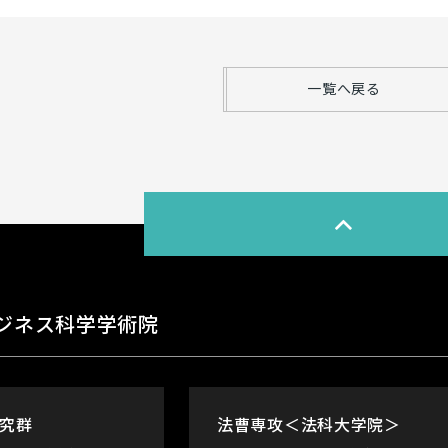
一覧へ戻る
ジネス科学学術院
究群
法曹専攻＜法科大学院＞