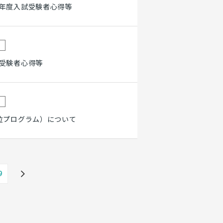
1年度入試受験者心得等
試受験者心得等
位プログラム）について
9